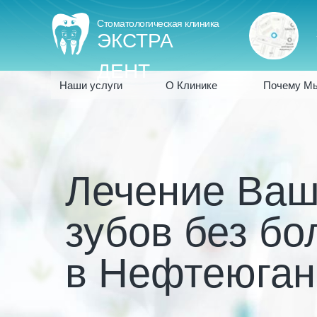
Стоматологическая клиника
ЭКСТРА
ДЕНТ
Наши услуги
О Клинике
Почему М
Лечение Ва
зубов без бо
в Нефтеюган