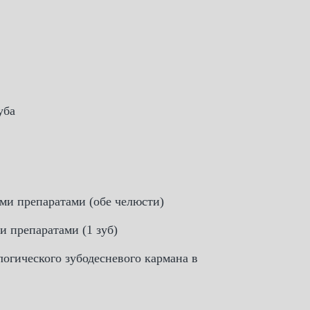
уба
и препаратами (обе челюсти)
 препаратами (1 зуб)
огического зубодесневого кармана в