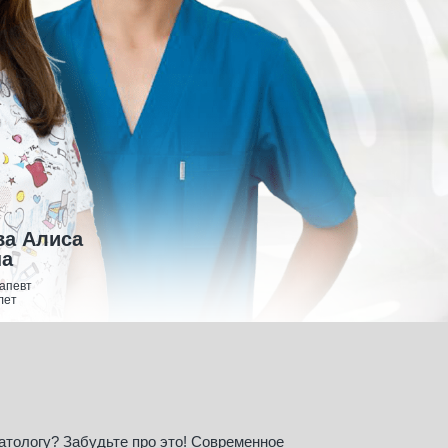
ва Алиса
на
апевт
лет
атологу? Забудьте про это! Современное