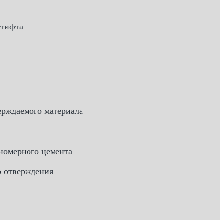
штифта
ерждаемого материала
номерного цемента
о отверждения