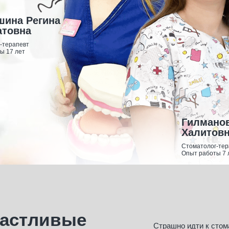
шина Регина
атовна
-терапевт
ы 17 лет
Гилмано
Халитов
Стоматолог-тер
Опыт работы 7 
частливые
Страшно идти к стом