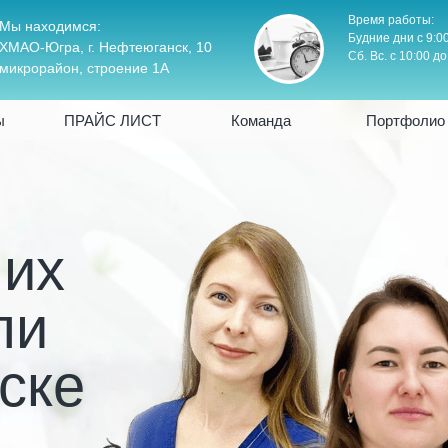
Время работы:
Мы находимся:
Будние дни с 9:0
ХМАО-Югра, г. Нефтеюганск, 10
Сб. Вс. с 10:00 до
микрорайон, строение 1А
ы
ПРАЙС ЛИСТ
Команда
Портфолио
ших
ли
ске